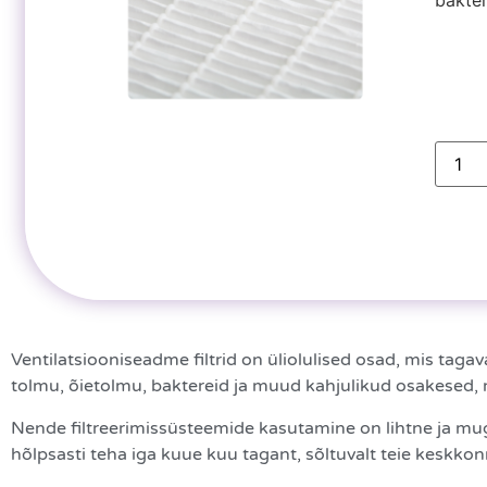
bakter
Ventilatsiooniseadme filtrid on üliolulised osad, mis taga
tolmu, õietolmu, baktereid ja muud kahjulikud osakesed, mi
Nende filtreerimissüsteemide kasutamine on lihtne ja muga
hõlpsasti teha iga kuue kuu tagant, sõltuvalt teie keskko