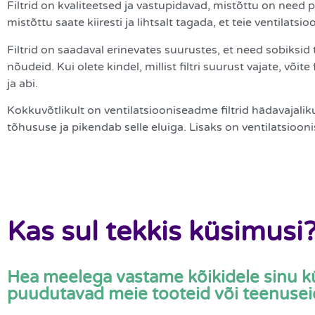
Filtrid on kvaliteetsed ja vastupidavad, mistõttu on nee
mistõttu saate kiiresti ja lihtsalt tagada, et teie ventilatsi
Filtrid on saadaval erinevates suurustes, et need sobiksid
nõudeid. Kui olete kindel, millist filtri suurust vajate, võ
ja abi.
Kokkuvõtlikult on ventilatsiooniseadme filtrid hädavajali
tõhususe ja pikendab selle eluiga. Lisaks on ventilatsio
Kas sul tekkis küsimusi
Hea meelega vastame kõikidele sinu k
puudutavad meie tooteid või teenusei