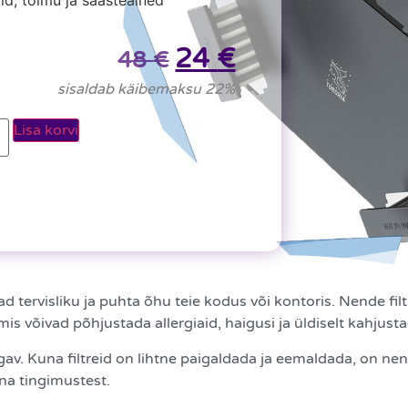
id, tolmu ja saasteained
24
€
48
€
sisaldab käibemaksu 22%
Lisa korvi
vad tervisliku ja puhta õhu teie kodus või kontoris. Nende fi
s võivad põhjustada allergiaid, haigusi ja üldiselt kahjustad
v. Kuna filtreid on lihtne paigaldada ja eemaldada, on nen
nna tingimustest.