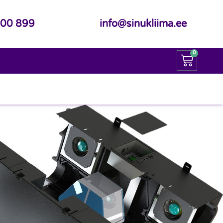
600 899
info@sinukliima.ee
0