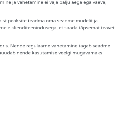
mine ja vahetamine ei vaja palju aega ega vaeva,
alimist peaksite teadma oma seadme mudelit ja
dust meie klienditeenindusega, et saada täpsemat teavet
kontoris. Nende regulaarne vahetamine tagab seadme
mis muudab nende kasutamise veelgi mugavamaks.