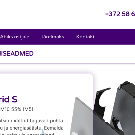
+372 58 
Abiks ostjale
Järelmaks
Kontakt
NISEADMED
rid S
PM10 55% (M5)
atsioonifiltrid tagavad puhta
u ja energiasäästu. Eemalda