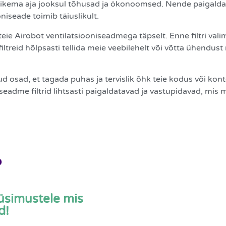
d pikema aja jooksul tõhusad ja ökonoomsed. Nende paigalda
ooniseade toimib täiuslikult.
 teie Airobot ventilatsiooniseadmega täpselt. Enne filtri v
ite filtreid hõlpsasti tellida meie veebilehelt või võtta ühen
kud osad, et tagada puhas ja tervislik õhk teie kodus või 
oniseadme filtrid lihtsasti paigaldatavad ja vastupidavad, 
?
üsimustele mis
d!