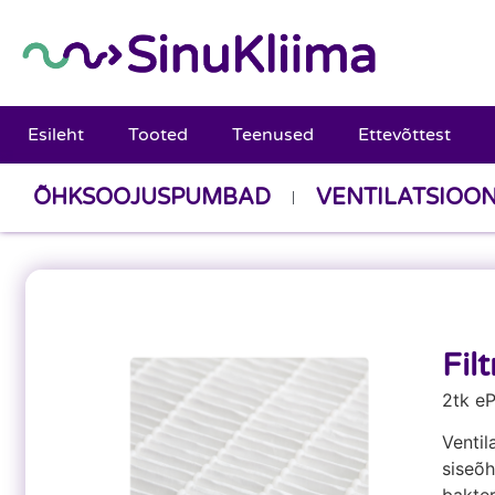
Esileht
Tooted
Teenused
Ettevõttest
ÕHKSOOJUSPUMBAD
VENTILATSIOO
Filt
2tk e
Ventil
siseõh