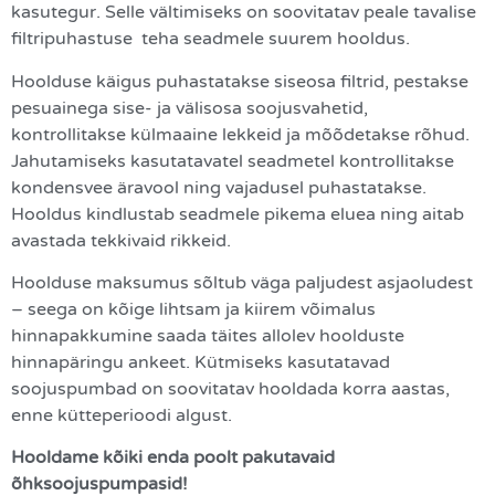
kasutegur. Selle vältimiseks on soovitatav peale tavalise
filtripuhastuse teha seadmele suurem hooldus.
Hoolduse käigus puhastatakse siseosa filtrid, pestakse
pesuainega sise- ja välisosa soojusvahetid,
kontrollitakse külmaaine lekkeid ja mõõdetakse rõhud.
Jahutamiseks kasutatavatel seadmetel kontrollitakse
kondensvee äravool ning vajadusel puhastatakse.
Hooldus kindlustab seadmele pikema eluea ning aitab
avastada tekkivaid rikkeid.
Hoolduse maksumus sõltub väga paljudest asjaoludest
– seega on kõige lihtsam ja kiirem võimalus
hinnapakkumine saada täites allolev hoolduste
hinnapäringu ankeet. Kütmiseks kasutatavad
soojuspumbad on soovitatav hooldada korra aastas,
enne kütteperioodi algust.
Hooldame kõiki enda poolt pakutavaid
õhksoojuspumpasid!