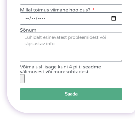
Millal toimus viimane hooldus?
Sõnum
Võimalusl lisage kuni 4 pilti seadme
välimusest või murekohtadest.
Saada