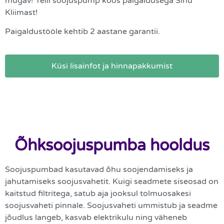
mugav! Telli soojuspump koos paigaldusega Sinu
Kliimast!
Paigaldustööle kehtib 2 aastane garantii.
Küsi lisainfot ja hinnapakkumist
Õhksoojuspumba hooldus
Soojuspumbad kasutavad õhu soojendamiseks ja
jahutamiseks soojusvahetit. Kuigi seadmete siseosad on
kaitstud filtritega, satub aja jooksul tolmuosakesi
soojusvaheti pinnale. Soojusvaheti ummistub ja seadme
jõudlus langeb, kasvab elektrikulu ning väheneb