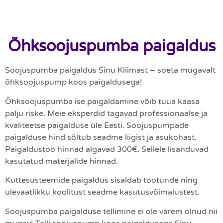
Õhksoojuspumba paigaldus
Soojuspumba paigaldus Sinu Kliimast – soeta mugavalt
õhksoojuspump koos paigaldusega!
Õhksoojuspumba ise paigaldamine võib tuua kaasa
palju riske. Meie eksperdid tagavad professionaalse ja
kvaliteetse paigalduse üle Eesti. Soojuspumpade
paigalduse hind sõltub seadme liigist ja asukohast.
Paigaldustöö hinnad algavad 300€. Sellele lisanduvad
kasutatud materjalide hinnad.
Küttesüsteemide paigaldus sisaldab töötunde ning
ülevaatlikku koolitust seadme kasutusvõimalustest.
Soojuspumba paigalduse tellimine ei ole varem olnud nii