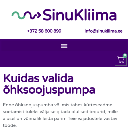
+372 58 600 899
info@sinukliima.ee
0
Kuidas valida
õhksoojuspumpa
Enne õhksoojuspumba või mis tahes kütteseadme
soetamist tuleks välja selgitada olulised tegurid, mille
alusel on võimalik leida parim Teie vajadustele vastav
toode.