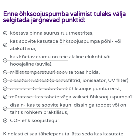
Enne õhksoojuspumba valimist tuleks välja
selgitada järgnevad punktid:
köetava pinna suurus ruutmeetrites,
kas soovite kasutada õhksoojuspumpa põhi- või
abiküttena,
kas kõetav eramu on teie alaline elukoht või
hooajaline (suvila),
millist temperatuuri soovite toas hoida,
siseõhu kvaliteet (plasmafiltrid, ionisaator, UV filter),
mis oleks teile sobiv hind õhksoojuspumba eest,
müratase- kas tahate väga vaikset õhksoojuspumpa?
disain- kas te soovite kauni disainiga toodet või on
tähtis rohkem praktilisus,
COP ehk soojustegur.
Kindlasti ei saa tähelepanuta jätta seda kas kasutate