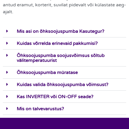
antud eramut, korterit, suvilat pidevalt või külastate aeg-
ajalt.
Mis asi on õhksoojuspumba Kasutegur?
Kuidas võrrelda erinevaid pakkumisi?
Õhksoojuspumba soojusvõimsus sõltub
välitemperatuurist
Õhksoojuspumba müratase
Kuidas valida õhksoojuspumba võimsust?
Kas INVERTER või ON-OFF seade?
Mis on talvevarustus?