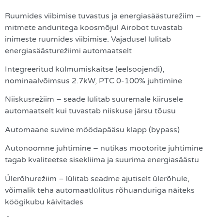
Ruumides viibimise tuvastus ja energiasäästurežiim –
mitmete anduritega koosmõjul Airobot tuvastab
inimeste ruumides viibimise. Vajadusel lülitab
energiasäästurežiimi automaatselt
Integreeritud külmumiskaitse (eelsoojendi),
nominaalvõimsus 2.7kW, PTC 0-100% juhtimine
Niiskusrežiim – seade lülitab suuremale kiirusele
automaatselt kui tuvastab niiskuse järsu tõusu
Automaane suvine möödapääsu klapp (bypass)
Autonoomne juhtimine – nutikas mootorite juhtimine
tagab kvaliteetse sisekliima ja suurima energiasäästu
Ülerõhurežiim – lülitab seadme ajutiselt ülerõhule,
võimalik teha automaatlülitus rõhuanduriga näiteks
köögikubu käivitades