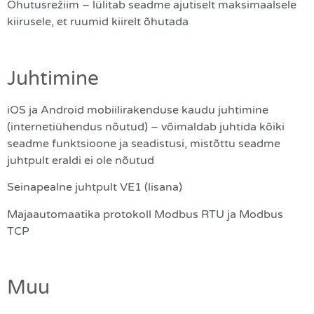
Õhutusrežiim – lülitab seadme ajutiselt maksimaalsele
kiirusele, et ruumid kiirelt õhutada
Juhtimine
iOS ja Android mobiilirakenduse kaudu juhtimine
(internetiühendus nõutud) – võimaldab juhtida kõiki
seadme funktsioone ja seadistusi, mistõttu seadme
juhtpult eraldi ei ole nõutud
Seinapealne juhtpult VE1 (lisana)
Majaautomaatika protokoll Modbus RTU ja Modbus
TCP
Muu