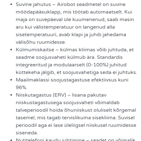
Suvine jahutus – Airobot seadmetel on suvine
möödapääsuklapp, mis töötab automaatselt. Kui
maja on suvepäeval üle kuumenenud, saab masin
aru kui välistemperatuur on langenud alla
sisetemperatuuri, avab klapi ja juhib jahedama
välisõhu ruumidesse.
Külmumiskaitse – külmas kliimas võib juhtuda, et
seadme soojusvaheti külmub ära. Standardis
integreeritud ja modulaarselt (0-100%) juhitud
küttekeha jälgib, et soojusvahetiga seda ei juhtuks.
Maailmaklassi soojustagastuse efektiivsus kuni
96%.
Niiskutagastus (ERV) – lisana pakutav
niiskustagastusega soojusvaheti võimaldab
talveperioodil hoida õhuniiskust oluliselt kõrgemal
tasemel, mis tagab tervislikuma sisekliima. Suvisel
perioodil aga ei lase üleliigsel niiskusel ruumidesse
siseneda.
Nutitelefoni kaudu juhtimine – seadet on võimalik