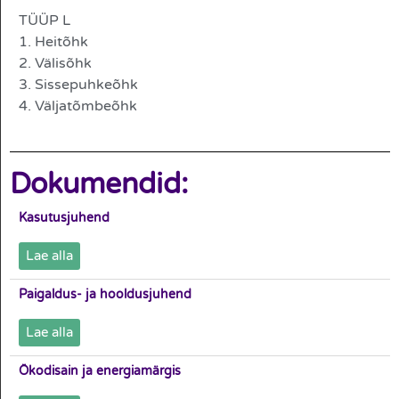
TÜÜP L
1. Heitõhk
2. Välisõhk
3. Sissepuhkeõhk
4. Väljatõmbeõhk
Dokumendid:
Kasutusjuhend
Lae alla
Paigaldus- ja hooldusjuhend
Lae alla
Ökodisain ja energiamärgis