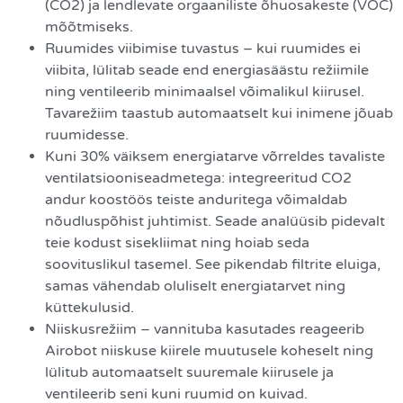
(CO2) ja lendlevate orgaaniliste õhuosakeste (VOC)
mõõtmiseks.
Ruumides viibimise tuvastus – kui ruumides ei
viibita, lülitab seade end energiasäästu režiimile
ning ventileerib minimaalsel võimalikul kiirusel.
Tavarežiim taastub automaatselt kui inimene jõuab
ruumidesse.
Kuni 30% väiksem energiatarve võrreldes tavaliste
ventilatsiooniseadmetega: integreeritud CO2
andur koostöös teiste anduritega võimaldab
nõudluspõhist juhtimist. Seade analüüsib pidevalt
teie kodust sisekliimat ning hoiab seda
soovituslikul tasemel. See pikendab filtrite eluiga,
samas vähendab oluliselt energiatarvet ning
küttekulusid.
Niiskusrežiim – vannituba kasutades reageerib
Airobot niiskuse kiirele muutusele koheselt ning
lülitub automaatselt suuremale kiirusele ja
ventileerib seni kuni ruumid on kuivad.