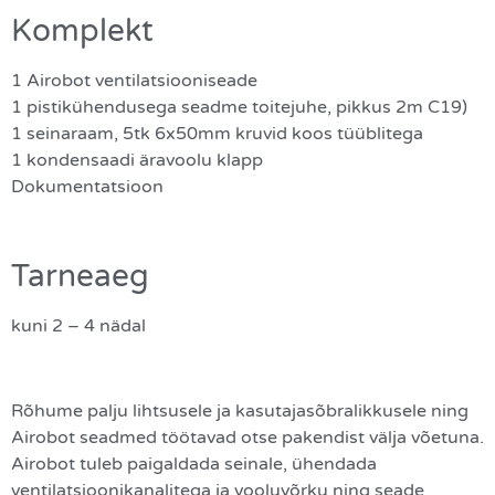
Komplekt
1 Airobot ventilatsiooniseade
1 pistikühendusega seadme toitejuhe, pikkus 2m C19)
1 seinaraam, 5tk 6x50mm kruvid koos tüüblitega
1 kondensaadi äravoolu klapp
Dokumentatsioon
Tarneaeg
kuni 2 – 4 nädal
Rõhume palju lihtsusele ja kasutajasõbralikkusele ning
Airobot seadmed töötavad otse pakendist välja võetuna.
Airobot tuleb paigaldada seinale, ühendada
ventilatsioonikanalitega ja vooluvõrku ning seade