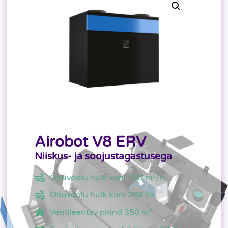
Airobot V8 ERV
Niiskus- ja soojustagastusega
Õhuvoolu hulk kuni 750 m³/h
Õhuvoolu hulk kuni 208 l/s
Ventileeritav pinnd 350 m²