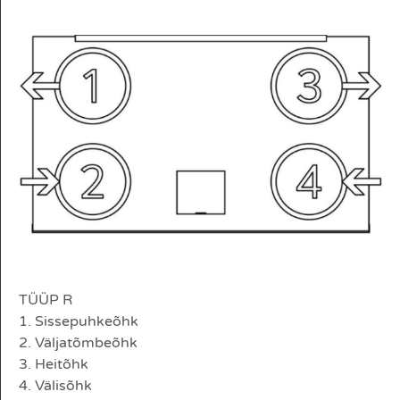
TÜÜP R
1. Sissepuhkeõhk
2. Väljatõmbeõhk
3. Heitõhk
4. Välisõhk