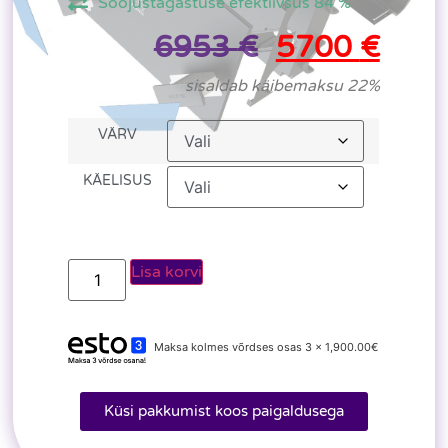
Soojustagastuse efektiivsus 84 %
6953
€
5700
€
sisaldab käibemaksu 22%
VÄRV
KÄELISUS
Lisa korvi
Maksa kolmes võrdses osas 3 x 1,900.00€
Küsi pakkumist koos paigaldusega