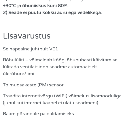
+30°C ja õhuniiskus kuni 80%.
2) Seade ei puutu kokku auru ega vedelikega.
Lisavarustus
Seinapealne juhtpult VE1
Rõhulüliti – võimaldab köögi õhupuhasti käivitamisel
lülitada ventilatsiooniseadme automaatselt
ülerõhurežiimi
Tolmuosakeste (PM) sensor
Traadita internetivõrgu (WIFI) võimekus lisamooduliga
(juhul kui internetikaabel ei ulatu seadmeni)
Raam põrandale paigaldamiseks