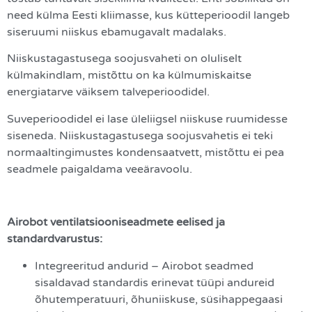
need külma Eesti kliimasse, kus kütteperioodil langeb
siseruumi niiskus ebamugavalt madalaks.
Niiskustagastusega soojusvaheti on oluliselt
külmakindlam, mistõttu on ka külmumiskaitse
energiatarve väiksem talveperioodidel.
Suveperioodidel ei lase üleliigsel niiskuse ruumidesse
siseneda. Niiskustagastusega soojusvahetis ei teki
normaaltingimustes kondensaatvett, mistõttu ei pea
seadmele paigaldama veeäravoolu.
Airobot ventilatsiooniseadmete eelised ja
standardvarustus:
Integreeritud andurid – Airobot seadmed
sisaldavad standardis erinevat tüüpi andureid
õhutemperatuuri, õhuniiskuse, süsihappegaasi