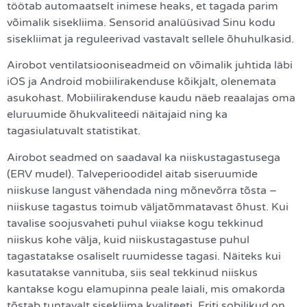
töötab automaatselt inimese heaks, et tagada parim
võimalik sisekliima. Sensorid analüüsivad Sinu kodu
sisekliimat ja reguleerivad vastavalt sellele õhuhulkasid.
Airobot ventilatsiooniseadmeid on võimalik juhtida läbi
iOS ja Android mobiilirakenduse kõikjalt, olenemata
asukohast. Mobiilirakenduse kaudu näeb reaalajas oma
eluruumide õhukvaliteedi näitajaid ning ka
tagasiulatuvalt statistikat.
Airobot seadmed on saadaval ka niiskustagastusega
(ERV mudel). Talveperioodidel aitab siseruumide
niiskuse langust vähendada ning mõnevõrra tõsta –
niiskuse tagastus toimub väljatõmmatavast õhust. Kui
tavalise soojusvaheti puhul viiakse kogu tekkinud
niiskus kohe välja, kuid niiskustagastuse puhul
tagastatakse osaliselt ruumidesse tagasi. Näiteks kui
kasutatakse vannituba, siis seal tekkinud niiskus
kantakse kogu elamupinna peale laiali, mis omakorda
tõstab tuntavalt sisekliima kvaliteeti. Eriti sobilikud on