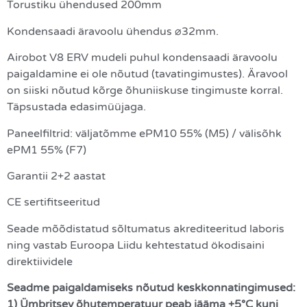
Torustiku ühendused 200mm
Kondensaadi äravoolu ühendus ⌀32mm.
Airobot V8 ERV mudeli puhul kondensaadi äravoolu
paigaldamine ei ole nõutud (tavatingimustes). Äravool
on siiski nõutud kõrge õhuniiskuse tingimuste korral.
Täpsustada edasimüüjaga.
Paneelfiltrid: väljatõmme ePM10 55% (M5) / välisõhk
ePM1 55% (F7)
Garantii 2+2 aastat
CE sertifitseeritud
Seade mõõdistatud sõltumatus akrediteeritud laboris
ning vastab Euroopa Liidu kehtestatud ökodisaini
direktiividele
Seadme paigaldamiseks nõutud keskkonnatingimused:
1) Ümbritsev õhutemperatuur peab jääma +5°C kuni