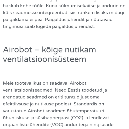
hakkab kohe tööle. Kuna külmumisekaitse ja andurid on
kõik seadmesse integreeritud, siis rohkem lisaks midagi
paigaldama ei pea. Paigaldusjuhendit ja nõutavaid
tingimusi saab lugeda paigaldusjuhendist.
Airobot – kõige nutikam
ventilatsioonisüsteem
Meie tootevalikus on saadaval Airobot
ventilatsiooniseadmed. Need Eestis toodetud ja
arendatud seadmed on eriti tuntud just oma
efektiivsuse ja nutikuse poolest. Standardis on
varustatud Airobot seadmed õhutemperatuuri,
õhuniiskuse ja süsihappegaasi (CO2) ja lendlevat
orgaaniliste ühendite (VOC) anduritega ning seade