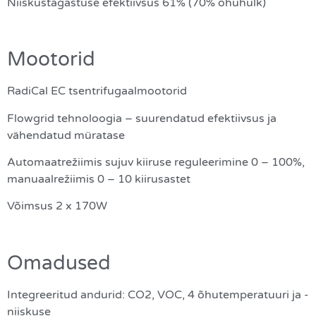
Niiskustagastuse efektiivsus 61% (70% õhuhulk)
Mootorid
RadiCal EC tsentrifugaalmootorid
Flowgrid tehnoloogia – suurendatud efektiivsus ja
vähendatud müratase
Automaatrežiimis sujuv kiiruse reguleerimine 0 – 100%,
manuaalrežiimis 0 – 10 kiirusastet
Võimsus 2 x 170W
Omadused
Integreeritud andurid: CO2, VOC, 4 õhutemperatuuri ja -
niiskuse