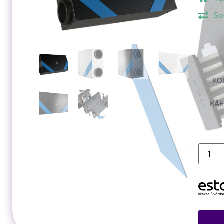
So
KO
KÄE