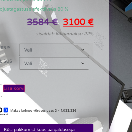
ojustagastuse efektiivsus 80 %
3584
€
3100
€
sisaldab käibemaksu 22%
RPUS
LISUS
Lisa korvi
Maksa kolmes võrdses osas 3 x 1,033.33€
Küsi pakkumist koos paigaldusega