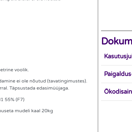
Dokum
Kasutusj
rine voolik.
Paigaldus
amine ei ole nõutud (tavatingimustes).
orral. Täpsustada edasimüüjaga.
Ökodisain
M1 55% (F7)
puseta mudeli kaal 20kg