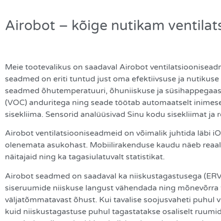
Airobot – kõige nutikam ventila
Meie tootevalikus on saadaval Airobot ventilatsioonisea
seadmed on eriti tuntud just oma efektiivsuse ja nutikuse
seadmed õhutemperatuuri, õhuniiskuse ja süsihappegaasi 
(VOC) anduritega ning seade töötab automaatselt inimese
sisekliima. Sensorid analüüsivad Sinu kodu sisekliimat ja r
Airobot ventilatsiooniseadmeid on võimalik juhtida läbi iO
olenemata asukohast. Mobiilirakenduse kaudu näeb reaal
näitajaid ning ka tagasiulatuvalt statistikat.
Airobot seadmed on saadaval ka niiskustagastusega (ERV 
siseruumide niiskuse langust vähendada ning mõnevõrra 
väljatõmmatavast õhust. Kui tavalise soojusvaheti puhul v
kuid niiskustagastuse puhul tagastatakse osaliselt ruumid