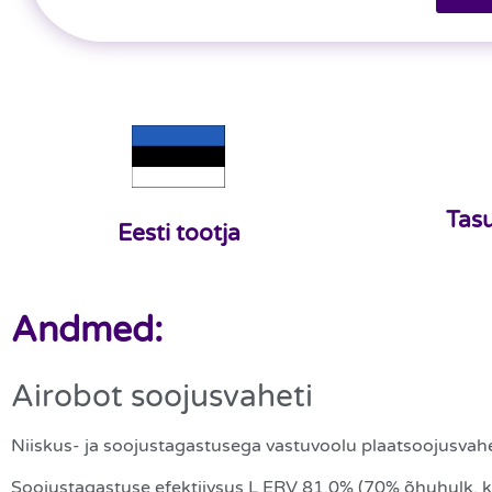
Tasu
Eesti tootja
Andmed:
Airobot soojusvaheti
Niiskus- ja soojustagastusega vastuvoolu plaatsoojusvahe
Soojustagastuse efektiivsus L ERV 81,0% (70% õhuhulk, 