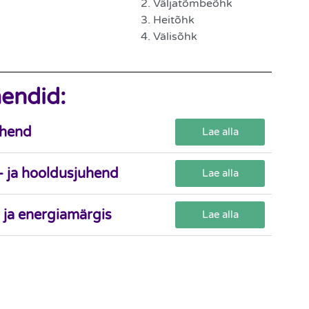
2. Väljatõmbeõhk
3. Heitõhk
4. Välisõhk
endid:
uhend
Lae alla
- ja hooldusjuhend
Lae alla
 ja energiamärgis
Lae alla