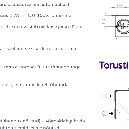
nergiasäästurežiimi automaatselt
imsus 1kW, PTC 0-100% juhtimine
tselt kui tuvastab niiskuse järsu tõusu
 kvaliteetse sisekliima ja suurima
Torust
lik teha automaatlülitus rõhuanduriga
usele, et ruumid kiirelt õhutada
etiühendus nõutud) – võimaldab juhtida
uhtpult eraldi ei ole nõutud