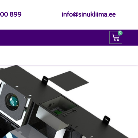
600 899
info@sinukliima.ee
0