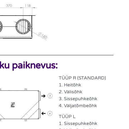
iku paiknevus:
TÜÜP R (STANDARD)
1. Heitõhk
2. Välisõhk
3. Sissepuhkeõhk
4. Väljatõmbeõhk
TÜÜP L
1. Sissepuhkeõhk