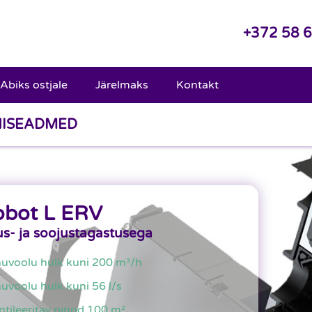
+372 58 
Abiks ostjale
Järelmaks
Kontakt
NISEADMED
obot L ERV
us- ja soojustagastusega
uvoolu hulk kuni 200 m³/h
uvoolu hulk kuni 56 l/s
ntileeritav pinnd 100 m²