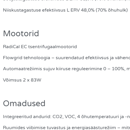
Niiskustagastuse efektiivsus L ERV 48,0% (70% õhuhulk)
Mootorid
RadiCal EC tsentrifugaalmootorid
Flowgrid tehnoloogia – suurendatud efektiivsus ja vähe
Automaatrežiimis sujuv kiiruse reguleerimine 0 – 100%, m
Võimsus 2 x 83W
Omadused
Integreeritud andurid: CO2, VOC, 4 õhutemperatuuri ja -n
Ruumides viibimise tuvastus ja energiasäästurežiim – mi