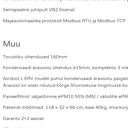
Seinapealne juhtpult VB2 (lisana)
Majaautomaatika protokoll Modbus RTU ja Modbus TCP
Muu
Torustiku ühendused 160mm
Kondensaadi äravoolu ühendus ⌀15mm, komplektis 3 meet
Airobot L ERV mudeli puhul kondensaadi äravoolu paigald
Äravool on siiski nõutud kõrge õhuniiskuse tingimuste k
Paneelfiltrid: väljatõmme ePM10 55% (M5) / välisõhk eP
Pakendi mõõtmed: 118 x 32 x 66 cm, kaal 40kg, ilma kor
Garantii 2+2 aastat