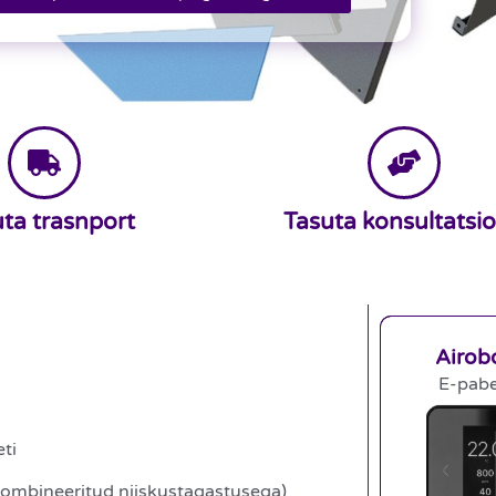
ta trasnport
Tasuta konsultatsi
Airob
E-pabe
ti
kombineeritud niiskustagastusega)