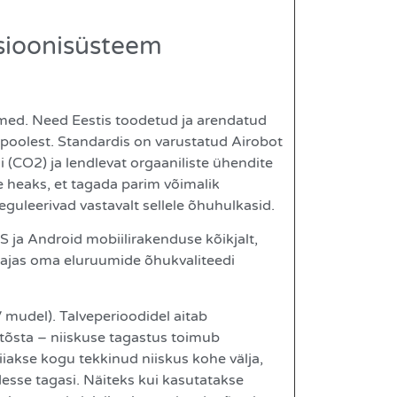
tsioonisüsteem
dmed. Need Eestis toodetud ja arendatud
 poolest. Standardis on varustatud Airobot
(CO2) ja lendlevat orgaaniliste ühendite
 heaks, et tagada parim võimalik
eguleerivad vastavalt sellele õhuhulkasid.
S ja Android mobiilirakenduse kõikjalt,
ajas oma eluruumide õhukvaliteedi
mudel). Talveperioodidel aitab
tõsta – niiskuse tagastus toimub
iiakse kogu tekkinud niiskus kohe välja,
esse tagasi. Näiteks kui kasutatakse