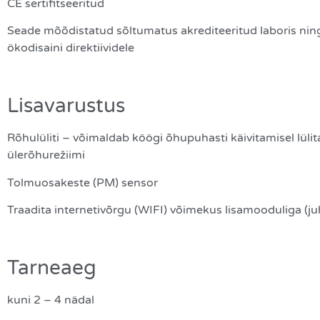
CE sertifitseeritud
Seade mõõdistatud sõltumatus akrediteeritud laboris nin
ökodisaini direktiividele
Lisavarustus
Rõhulüliti – võimaldab köögi õhupuhasti käivitamisel lül
ülerõhurežiimi
Tolmuosakeste (PM) sensor
Traadita internetivõrgu (WIFI) võimekus lisamooduliga (juh
Tarneaeg
kuni 2 – 4 nädal