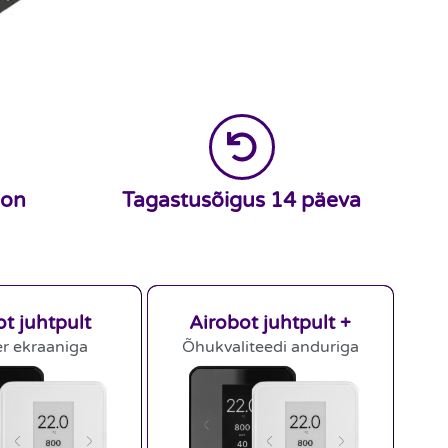
oon
Tagastusõigus 14 päeva
ot juhtpult
Airobot juhtpult +
r ekraaniga
Õhukvaliteedi anduriga