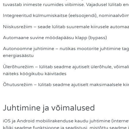
tuvastab inimeste ruumides viibimise. Vajadusel lülitab e
Integreeritud külmumiskaitse (eelsoojendi), nominaalvõ
Niiskusrežiim – seade lülitab suuremale kiirusele automaa
Automaane suvine möödapääsu klapp (bypass)
Autonoomne juhtimine – nutikas mootorite juhtimine tagab
energiasäästu
Ülerõhurežiim – lülitab seadme ajutiselt ülerõhule, võima
näiteks köögikubu käivitades
Õhutusrežiim – lülitab seadme ajutiselt maksimaalsele kiir
Juhtimine ja võimalused
iOS ja Android mobiilirakenduse kaudu juhtimine (intern
kõiki seadme funktsioone ja seadistusi, mistõttu seadme j