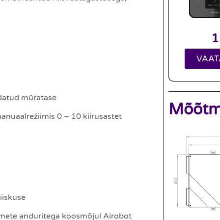
VAAT
ndatud müratase
Mõõtm
anuaalrežiimis 0 – 10 kiirusastet
iiskuse
tmete anduritega koosmõjul Airobot