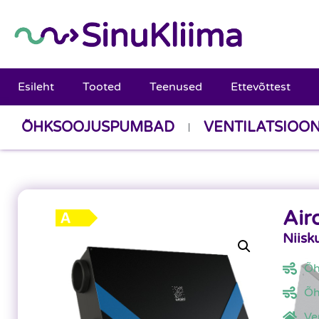
Esileht
Tooted
Teenused
Ettevõttest
ÕHKSOOJUSPUMBAD
VENTILATSIOO
Air
Niisk
Õh
Õh
Ve