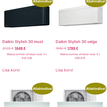
Allahindlus!
Allahindlus!
Daikin Stylish 30 must
Daikin Stylish 30 valge
2020
€
1849
€
1980
€
1799
€
Maksa kolmes võrdses osas 3 x
Maksa kolmes võrdses osas 3 x
616.33€
599.67€
Lisa korvi
Lisa korvi
Allahindlus!
Allahindlus!